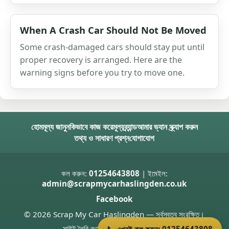
When A Crash Car Should Not Be Moved
Some crash-damaged cars should stay put until
proper recovery is arranged. Here are the
warning signs before you try to move one.
হোম
মূল্য জানুন
কিভাবে কাজ করে
মূল্য
ব্র্যান্ড
আমার ভ্যান স্ক্র্যাপ করুন
তথ্য ও সাধারণ প্রশ্ন
যোগাযোগ
কল করুন:
01254643808
| ইমেইল:
admin@scrapmycarhaslingden.co.uk
Facebook
© 2026 Scrap My Car Haslingden — সর্বস্বত্ব সংরক্ষিত।
সাইট তৈরি করেছেন
Donnie Welsh