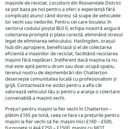
mașinile de reciclat. Locuitorii din Rossendale District
se pot baza pe noi pentru a oferi o experiență fără
complicații atunci când doresc să scape de vehiculele
lor vechi sau nedorite. Pentru cei care locuiesc în
sectorul codului poștal BL0 0, echipa noastră asigură
colectarea promptă și plata corectă, eliminând stresul
legat de eliminarea vehiculului. Haslingden, orașul-
hub din apropiere, beneficiază și el de colectarea
eficientă a mașinilor de reciclat, facilitând reciclarea
mașinii fără neplăceri. Indiferent dacă mașina ta nu
mai este aptă pentru drum sau doar ocupă spațiu,
terenul nostru de dezmembrări din Chatterton
deservește comunitatea locală cu profesionalism și
grijă. Contactează-ne astăzi pentru a afla cât
valorează vehiculul tău și pentru a aranja o colectare
convenabilă a mașinii vechi.
Prețuri pentru mașini la fier vechi în Chatterton –
plătim £165 pe tonă, ceea ce face ca prețurile pentru
mașini la fier vechi să fie: mașini mici £160 – £500,
furgonete și 4x4 £250 – £1500, mașini cu MOT