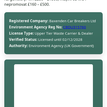
nepromovat £160 – £500.
Registered Company:
Baxenden Car Breakers Ltd
Environment Agency Reg No:
CBDU315760
License Type:
Upper Tier Waste Carrier & Dealer
Verified Status:
Licensed until 02/12/2028
Authority:
Environment Agency (UK Government)