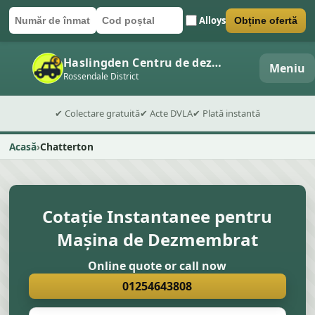
Alloys
Obține ofertă
Număr de înmatriculare
Cod poștal
Trimite formularul
Haslingden Centru de dezmembrări auto
Meniu
Rossendale District
✔ Colectare gratuită
✔ Acte DVLA
✔ Plată instantă
Acasă
Chatterton
Cotație Instantanee pentru
Mașina de Dezmembrat
Online quote or call now
01254643808