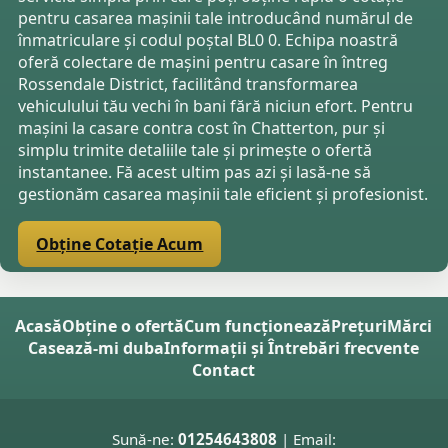
pentru casarea mașinii tale introducând numărul de
înmatriculare și codul poștal BL0 0. Echipa noastră
oferă colectare de mașini pentru casare în întreg
Rossendale District, facilitând transformarea
vehiculului tău vechi în bani fără niciun efort. Pentru
mașini la casare contra cost în Chatterton, pur și
simplu trimite detaliile tale și primește o ofertă
instantanee. Fă acest ultim pas azi și lasă-ne să
gestionăm casarea mașinii tale eficient și profesionist.
Obține Cotație Acum
Acasă
Obține o ofertă
Cum funcționează
Prețuri
Mărci
Casează-mi duba
Informații și Întrebări frecvente
Contact
Sună-ne:
01254643808
| Email: