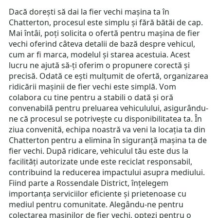
Dacă dorești să dai la fier vechi mașina ta în
Chatterton, procesul este simplu și fără bătăi de cap.
Mai întâi, poți solicita o ofertă pentru mașina de fier
vechi oferind câteva detalii de bază despre vehicul,
cum ar fi marca, modelul și starea acestuia. Acest
lucru ne ajută să-ți oferim o propunere corectă și
precisă. Odată ce ești mulțumit de ofertă, organizarea
ridicării mașinii de fier vechi este simplă. Vom
colabora cu tine pentru a stabili o dată și oră
convenabilă pentru preluarea vehiculului, asigurându-
ne că procesul se potrivește cu disponibilitatea ta. În
ziua convenită, echipa noastră va veni la locația ta din
Chatterton pentru a elimina în siguranță mașina ta de
fier vechi. După ridicare, vehiculul tău este dus la
facilități autorizate unde este reciclat responsabil,
contribuind la reducerea impactului asupra mediului.
Fiind parte a Rossendale District, înțelegem
importanța serviciilor eficiente și prietenoase cu
mediul pentru comunitate. Alegându-ne pentru
colectarea mașinilor de fier vechi, optezi pentru o