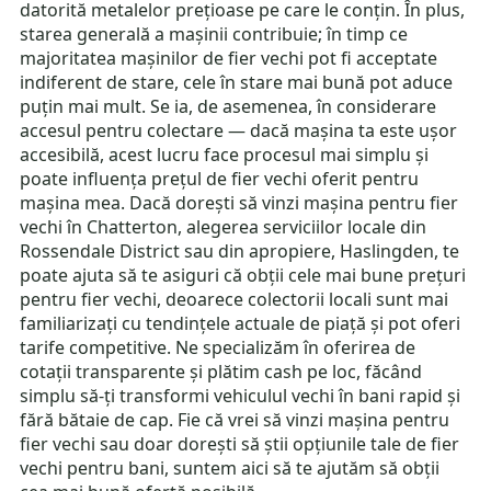
datorită metalelor prețioase pe care le conțin. În plus,
starea generală a mașinii contribuie; în timp ce
majoritatea mașinilor de fier vechi pot fi acceptate
indiferent de stare, cele în stare mai bună pot aduce
puțin mai mult. Se ia, de asemenea, în considerare
accesul pentru colectare — dacă mașina ta este ușor
accesibilă, acest lucru face procesul mai simplu și
poate influența prețul de fier vechi oferit pentru
mașina mea. Dacă dorești să vinzi mașina pentru fier
vechi în Chatterton, alegerea serviciilor locale din
Rossendale District sau din apropiere, Haslingden, te
poate ajuta să te asiguri că obții cele mai bune prețuri
pentru fier vechi, deoarece colectorii locali sunt mai
familiarizați cu tendințele actuale de piață și pot oferi
tarife competitive. Ne specializăm în oferirea de
cotații transparente și plătim cash pe loc, făcând
simplu să-ți transformi vehiculul vechi în bani rapid și
fără bătaie de cap. Fie că vrei să vinzi mașina pentru
fier vechi sau doar dorești să știi opțiunile tale de fier
vechi pentru bani, suntem aici să te ajutăm să obții