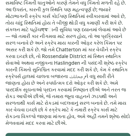
સમાવિષ્ટ કિંમતી ધાતુઓને કારણે તેમને વધુ કિંમતો મળતી રહે છે.
આ ઉપરાંત, કારની કુલ સ્થિતિ પણ મહત્વપૂર્ણ છે; જ્યારે
મોટાભાગની સ્ક્રેપ કાર્સ કોઈપણ સ્થિતિમાં સ્વીકારવામાં આવે છે,
તોય ચાંદુ સ્થિતિમાં હોય તે બીજી થોડી વધુ કમાણી કરી શકે છે.
સંકલન માટે પહોંચण्यાની સુવિધા પણ ધ્યાનમાં લેવામાં આવે છે
— જો તમારી કાર નીગમવા માટે સરળ હોય, તો આ પ્રક્રિયાને
સરળ બનાવે છે અને સ્ક્રેપ માય કારની ઓફર કરેલ કિંમત પર
અસર કરી શકે છે. જો તમે Chatterton માં કાર વેચીને સ્ક્રેપ
કરવા ઇચ્છો છો, તો Rossendale District માં સ્થિત સ્થાનિક
સેવાઓ અથવા નજીકના Haslingden ની પસંદગી શ્રેષ્ઠ સ્ક્રેપ
કારની કિંમતો સુનિશ્ચિત કરવામાં મદદ કરી શકે છે, કેમ કે સ્થાનિક
સ્ક્રેપર્સ હાલમાં ચાલતા બજારના رجحاناتને વધુ સારી રીતે
જાણતા હોય છે અને સ્પર્ધાત્મક દરો ઓફર કરી શકે છે. અમે
પારદર્શક સૂચનાઓ પ્રદાન કરવામાં નિષ્ણાત છીએ અને તરત જ
રોકડ આપીએ છીએ, જે તમારા જૂના વાહનને ઝડપથી અને
સરળતાથી કાર્સ માટે રોકડમાં બદલવાનું સરળ બનાવે છે. તમે માય
કાર વેચવા ઇચ્છો છો કે સ્ક્રેપ માટે કે તમારી સ્ક્રેપ કાર્સ માટે
રોકડના વિકલ્પો જાણવા માંગતા હોવ, અમે અહીં તમને શ્રેષ્ઠ સોદો
મેળવવામાં મદદ કરવા માટે છીએ.