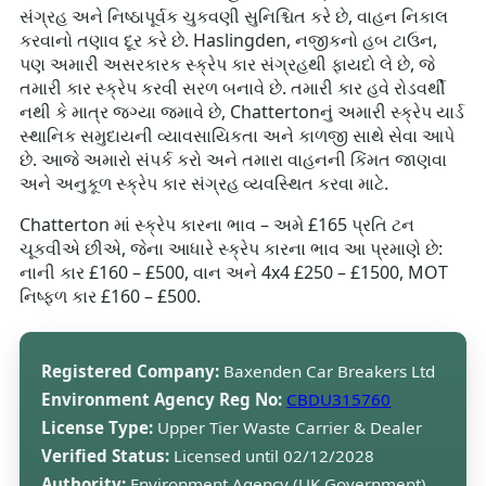
સંગ્રહ અને નિષ્ઠાપૂર્વક ચુકવણી સુનિશ્ચિત કરે છે, વાહન નિકાલ
કરવાનો તણાવ દૂર કરે છે. Haslingden, નજીકનો હબ ટાઉન,
પણ અમારી અસરકારક સ્ક્રેપ કાર સંગ્રહથી ફાયદો લે છે, જે
તમારી કાર સ્ક્રેપ કરવી સરળ બનાવે છે. તમારી કાર હવે રોડવર્થી
નથી કે માત્ર જગ્યા જમાવે છે, Chattertonનું અમારી સ્ક્રેપ યાર્ડ
સ્થાનિક સમુદાયની વ્યાવસાયિકતા અને કાળજી સાથે સેવા આપે
છે. આજે અમારો સંપર્ક કરો અને તમારા વાહનની કિંમત જાણવા
અને અનુકૂળ સ્ક્રેપ કાર સંગ્રહ વ્યવસ્થિત કરવા માટે.
Chatterton માં સ્ક્રેપ કારના ભાવ – અમે £165 પ્રતિ ટન
ચૂકવીએ છીએ, જેના આધારે સ્ક્રેપ કારના ભાવ આ પ્રમાણે છે:
નાની કાર £160 – £500, વાન અને 4x4 £250 – £1500, MOT
નિષ્ફળ કાર £160 – £500.
Registered Company:
Baxenden Car Breakers Ltd
Environment Agency Reg No:
CBDU315760
License Type:
Upper Tier Waste Carrier & Dealer
Verified Status:
Licensed until 02/12/2028
Authority:
Environment Agency (UK Government)