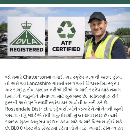
જો તમારે Chattertonમાં તમારી કાર સ્ક્રેપ કરવાની જરૂર હોય,
તો અમે આ Lancashire ગામમાં સરળ અને વિશ્વસનીય સ્ક્રેપ
કાર સંગ્રહ સેવા પ્રદાન કરીએ છીએ. અમારી સ્ક્રેપ યાર્ડ તમામ
સ્થિતિની વાહનોને સંભાળવા માટે સુસજ્જ છે, પર્યાવરણીય રીતે
દુરસ્તી અને પ્રતિસ્પર્ધી સ્ક્રેપ કાર ભાવોની ખાતરી કરે છે.
Rossendale Districtમાં રહેવાસીઓને જ્યારે તેઓ તેમની જુની
અથવા નહિ જોઈએ તેવી વાહનોમાંથી મુક્ત થવા ઇચ્છે છે ત્યારે
સમસ્યામુક્ત અનુભવ પ્રદાન કરવા માટે અમારે વિશ્વાસ હોઈ શકે
છે. BL0 0 પોસ્ટકોડ સેક્ટરમાં રહેતા લોકો માટે, અમારી ટીમ ત્વરિત