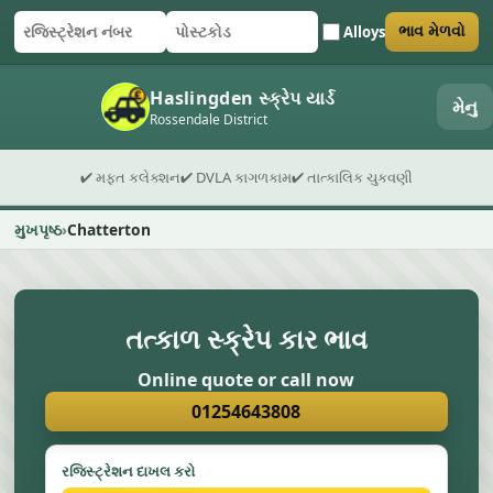
Alloys
ભાવ મેળવો
રજિસ્ટ્રેશન નંબર
પોસ્ટકોડ
ફોર્મ સબમિટ કરો
Haslingden સ્ક્રેપ યાર્ડ
મેનુ
Rossendale District
✔ મફત કલેક્શન
✔ DVLA કાગળકામ
✔ તાત્કાલિક ચુકવણી
મુખપૃષ્ઠ
Chatterton
તત્કાળ સ્ક્રેપ કાર ભાવ
Online quote or call now
01254643808
રજિસ્ટ્રેશન દાખલ કરો