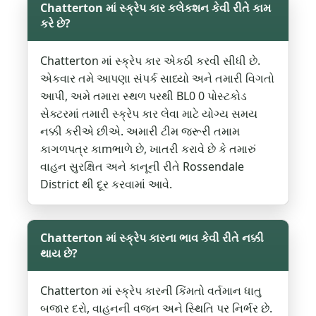
Chatterton માં સ્ક્રેપ કાર કલેકશન કેવી રીતે કામ
કરે છે?
Chatterton માં સ્ક્રેપ કાર એકઠી કરવી સીધી છે.
એકવાર તમે આપણા સંપર્ક સાધ્યો અને તમારી વિગતો
આપી, અમે તમારા સ્થળ પરથી BL0 0 પોસ્ટકોડ
સેક્ટરમાં તમારી સ્ક્રેપ કાર લેવા માટે યોગ્ય સમય
નક્કી કરીએ છીએ. અમારી ટીમ જરૂરી તમામ
કાગળપત્ર કાmભાળે છે, ખાતરી કરાવે છે કે તમારું
વાહન સુરક્ષિત અને કાનૂની રીતે Rossendale
District થી દૂર કરવામાં આવે.
Chatterton માં સ્ક્રેપ કારના ભાવ કેવી રીતે નક્કી
થાય છે?
Chatterton માં સ્ક્રેપ કારની કિંમતો વર્તમાન ધાતુ
બજાર દરો, વાહનની વજન અને સ્થિતિ પર નિર્ભર છે.