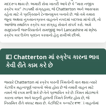
મદદરૂપ થાય છે. અમારી સેવા ખાતરી આપે છે કે "મારા નજીક
સ્ક્રેપ કાર" ઝડપથી સંગ્રહાય, જે Chatterton અને આસપાસ
રહેતા માટે તે પ્રક્રિયાને ટેન્શનમુક્ત બનાવે છે. જો તમે તમારા
જૂના અથવા નુકસાનગ્રસ્ત વાહનને નકદમાં બદલવા માંગો છો, તો
આજેજ સ્થાનિક સ્ક્રેપ કાર સંગ્રહ સેવાને સંપર્ક કરો. અમે
સમુદાયની જરૂરિયાતોને સમજીશું અને Lancashire માં શ્રેષ્ઠ
સ્ક્રેપ કાર ઉકેલ પ્રદાન કરવાનો હેતુ રાખીએ છીએ.
💷 Chatterton માં સ્ક્રેપ કારના ભાવ
કેવી રીતે કામ કરે છે
જ્યારે Chatterton માં સ્ક્રેપ કારની કિંમતોની વાત થાય ત્યારે
કેટલીક મહત્વપૂર્ણ બાબતો એવા હોય છે જે તમારી વાહન માટે
તમને જે રકમ મળી શકે છે તેને પ્રભાવિત કરે છે. કિંમત મોટાભાગે
કારના વજન અને ધાતુની હાલની કિંમતે નિર્ભર હોય છે, જે
નિયમિત રીતે વધઘટ થાય છે. કેટલિટિક કન્વર્ટર ਵਾਲાં વાહનોમાં