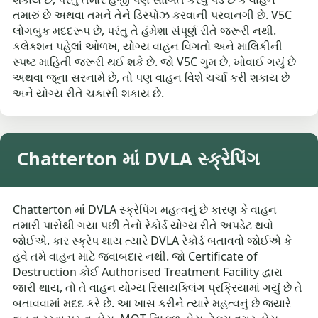
તમારું છે અથવા તમને તેને ડિસ્પોઝ કરવાની પરવાનગી છે. V5C
લોગબુક મદદરૂપ છે, પરંતુ તે હંમેશા સંપૂર્ણ રીતે જરૂરી નથી.
કલેક્શન પહેલાં ઓળખ, યોગ્ય વાહન વિગતો અને માલિકીની
સ્પષ્ટ માહિતી જરૂરી થઈ શકે છે. જો V5C ગુમ છે, ખોવાઈ ગયું છે
અથવા જૂના સરનામે છે, તો પણ વાહન વિશે ચર્ચા કરી શકાય છે
અને યોગ્ય રીતે ચકાસી શકાય છે.
Chatterton માં DVLA સ્ક્રેપિંગ
Chatterton માં DVLA સ્ક્રેપિંગ મહત્વનું છે કારણ કે વાહન
તમારી પાસેથી ગયા પછી તેનો રેકોર્ડ યોગ્ય રીતે અપડેટ થવો
જોઈએ. કાર સ્ક્રેપ થાય ત્યારે DVLA રેકોર્ડ બતાવવો જોઈએ કે
હવે તમે વાહન માટે જવાબદાર નથી. જો Certificate of
Destruction કોઈ Authorised Treatment Facility દ્વારા
જારી થાય, તો તે વાહન યોગ્ય રિસાયક્લિંગ પ્રક્રિયામાં ગયું છે તે
બતાવવામાં મદદ કરે છે. આ ખાસ કરીને ત્યારે મહત્વનું છે જ્યારે