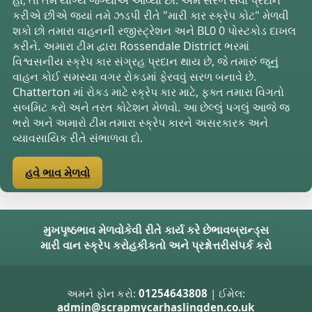
કરીએ છીએ જ્યાં તમે ઝડપી રીતે "મારી કાર સ્ક્રેપ કોટ" મેળવી
શકો છો તમારા વાહનની રજીસ્ટ્રેશન અને BL0 0 પોસ્ટકોડ દાખલ
કરીને. અમારા ટીમ દ્વારા Rossendale District ભરમાં
વિશ્વસનીય સ્ક્રેપ કાર સંગ્રહ પ્રદાન થાય છે, જે તમારું જૂનું
વાહન કોઈ સમસ્યા વગર રોકડમાં ફેરવવું સરળ બનાવે છે.
Chatterton માં રોકડ માટે સ્ક્રેપ કાર માટે, ફક્ત તમારા વિગતો
સબમિટ કરો અને તરત કોટેશન મેળવો. આ છેલ્લું પગલું આજે જ
ભરો અને અમારો ટીમ તમારા સ્ક્રેપ કારને અસરકારક અને
વ્યાવસાયિક રીતે સંભાળવા દો.
હવે ભાવ મેળવો
મુખપૃષ્ઠ
ભાવ મેળવો
કેવી રીતે કાર્ય કરે છે
ભાવ
બ્રાન્ડ્સ
મારી વાન સ્ક્રેપ કરો
હકીકતો અને પ્રશ્નોત્તરી
સંપર્ક કરો
અમને ફોન કરો:
01254643808
| ઈમેલ:
admin@scrapmycarhaslingden.co.uk