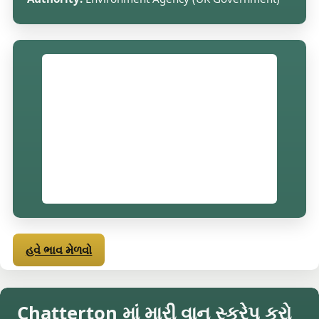
હવે ભાવ મેળવો
Chatterton માં મારી વાન સ્ક્રેપ કરો