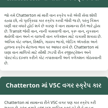
જો તમે Chatterton માં મારી વાન સ્ક્રેપ કરો એવી સેવા શોધી
રહ્યા છો, તો પ્રક્રિયા કાર સ્ક્રેપ કરવી જેવી જ છે, પરંતુ કિંમત
ઘણી વાર વધારે હોઈ શકે છે કારણ કે વાન સામાન્ય રીતે ભારે હોય
છે. Transit જેવી વાન, નાની કામવાળી વાન, ક્રૂ વાન, નુકસાન
થયેલી વાન અને ન ચાલતી વાન કલેક્શન માટે ચકાસી શકાય છે.
અંતિમ કોટ વજન, સ્થિતિ, ગાયબ ભાગો, લોડિંગ ઍક્સેસ અને
હાલના સ્ક્રેપ મેટલના ભાવ પર આધાર રાખે છે. Chatterton માં
ઘણા વાન માલિકો માટે સૌથી ઝડપી રીત રજીસ્ટ્રેશન અને
પોસ્ટકોડ દાખલ કરીને કોટ તપાસવાની અને કલેક્શન ગોઠવવાની
છે.
Chatterton માં V5C વગર સ્ક્રેપ કાર
Chatterton માં સામાન્ય રીતે V5C વગર પણ કાર સ્ક્રેપ કરી
શકાય છે, પરંતુ તમારે હજી પણ સાબિત કરવું પડે છે કે વાહન