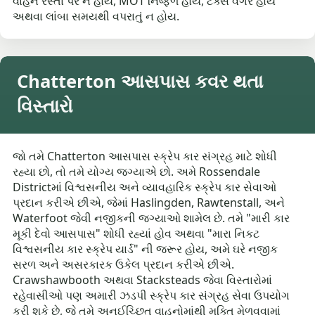
વાહન રસ્તા પર ન હોય, MOT નિષ્ફળ હોય, ટેક્સ વગર હોય
અથવા લાંબા સમયથી વપરાતું ન હોય.
Chatterton આસપાસ કવર થતા
વિસ્તારો
જો તમે Chatterton આસપાસ સ્ક્રેપ કાર સંગ્રહ માટે શોધી
રહ્યા છો, તો તમે યોગ્ય જગ્યાએ છો. અમે Rossendale
Districtમાં વિશ્વસનીય અને વ્યાવહારિક સ્ક્રેપ કાર સેવાઓ
પ્રદાન કરીએ છીએ, જેમાં Haslingden, Rawtenstall, અને
Waterfoot જેવી નજીકની જગ્યાઓ શામેલ છે. તમે "મારી કાર
મૂકી દેવો આસપાસ" શોધી રહ્યાં હોવ અથવા "મારા નિકટ
વિશ્વસનીય કાર સ્ક્રેપ યાર્ડ" ની જરૂર હોય, અમે ઘરે નજીક
સરળ અને અસરકારક ઉકેલ પ્રદાન કરીએ છીએ.
Crawshawbooth અથવા Stacksteads જેવા વિસ્તારોમાં
રહેવાસીઓ પણ અમારી ઝડપી સ્ક્રેપ કાર સંગ્રહ સેવા ઉપયોગ
કરી શકે છે, જે તમે અનઈચ્છિત વાહનોમાંથી મુક્તિ મેળવવામાં