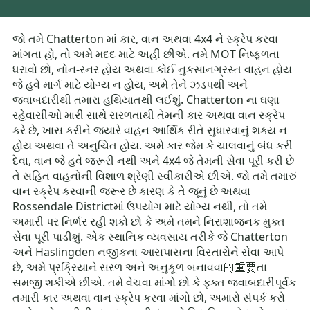
જો તમે Chatterton માં કાર, વાન અથવા 4x4 ને સ્ક્રેપ કરવા
માંગતા હો, તો અમે મદદ માટે અહીં છીએ. તમે MOT નિષ્ફળતા
ધરાવો છો, નોન-રનર હોય અથવા કોઈ નુકસાનગ્રસ્ત વાહન હોય
જે હવે માર્ગ માટે યોગ્ય ન હોય, અમે તેને ઝડપથી અને
જવાબદારીથી તમારા હથિયાતથી લઈશું. Chatterton ના ઘણા
રહેવાસીઓ મારી સાથે સરળતાથી તેમની કાર અથવા વાન સ્ક્રેપ
કરે છે, ખાસ કરીને જયારે વાહન આર્થિક રીતે સુધારવાનું શક્ય ન
હોય અથવા તે અનુચિત હોય. અમે કાર જેમ કે ચાલવાનું બંધ કરી
દેવા, વાન જે હવે જરૂરી નથી અને 4x4 જે તેમની સેવા પૂરી કરી છે
તે સહિત વાહનોની વિશાળ શ્રેણી સ્વીકારીએ છીએ. જો તમે તમારું
વાન સ્ક્રેપ કરવાની જરૂર છે કારણ કે તે જૂનું છે અથવા
Rossendale Districtમાં ઉપયોગ માટે યોગ્ય નથી, તો તમે
અમારી પર નિર્ભર રહી શકો છો કે અમે તમને નિરાશાજનક મુક્ત
સેવા પૂરી પાડીશું. એક સ્થાનિક વ્યવસાય તરીકે જે Chatterton
અને Haslingden નજીકના આસપાસના વિસ્તારોને સેવા આપે
છે, અમે પ્રક્રિયાને સરળ અને અનુકૂળ બનાવવા的重要તા
સમજી શકીએ છીએ. તમે વેચવા માંગો છો કે ફક્ત જવાબદારીપૂર્વક
તમારી કાર અથવા વાન સ્ક્રેપ કરવા માંગો છો, અમારો સંપર્ક કરો