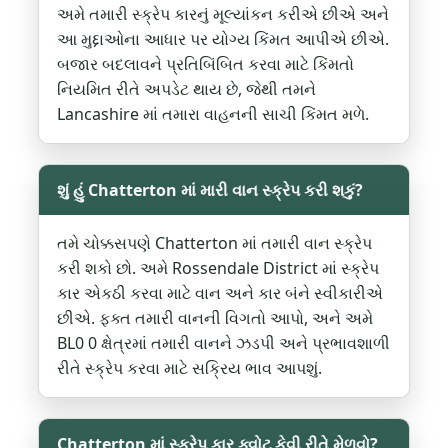
અમે તમારી સ્ક્રેપ કારનું મૂલ્યાંકન કરીએ છીએ અને
આ મુદ્દાઓના આધાર પર યોગ્ય કિંમત આપીએ છીએ.
બજાર બદલાવને પ્રતિબિંબિત કરવા માટે કિંમતો
નિયમિત રીતે અપડેટ થાય છે, જેથી તમને
Lancashire માં તમારા વાહનની સાચી કિંમત મળે.
શું હું Chatterton માં મારી વાન સ્ક્રેપ કરી શકું?
તમે ચોક્કસપણે Chatterton માં તમારી વાન સ્ક્રેપ
કરી શકો છો. અમે Rossendale District માં સ્ક્રેપ
કાર એકઠી કરવા માટે વાન અને કાર બંને સ્વીકારીએ
છીએ. ફક્ત તમારી વાનની વિગતો આપો, અને અમે
BL0 0 ક્ષેત્રમાં તમારી વાનને ઝડપી અને પ્રભાવશાળી
રીતે સ્ક્રેપ કરવા માટે સક્રિય ભાવ આપશું.
Chatterton માં સ્ક્રેપ કાર ક્વોટ કેવી રીતે મેળવો?