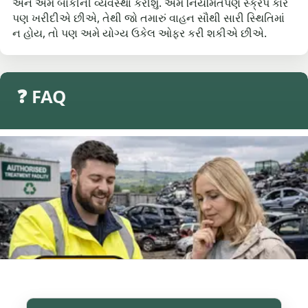
અને અમે બાકીની વ્યવસ્થા કરીશું. અમે નિયમિતપણે સ્ક્રેપ કાર
પણ ખરીદીએ છીએ, તેથી જો તમારું વાહન સૌથી સારી સ્થિતિમાં
ન હોય, તો પણ અમે યોગ્ય ઉકેલ ઓફર કરી શકીએ છીએ.
❓ FAQ