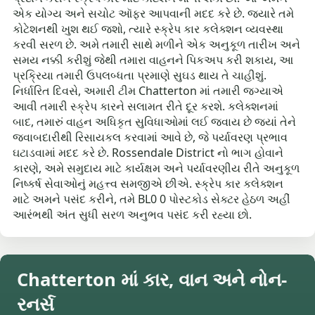
એક યોગ્ય અને સચોટ ઑફર આપવાની મદદ કરે છે. જ્યારે તમે
કોટેશનથી ખુશ થઈ જશો, ત્યારે સ્ક્રેપ કાર કલેક્શન વ્યવસ્થા
કરવી સરળ છે. અમે તમારી સાથે મળીને એક અનુકૂળ તારીખ અને
સમય નક્કી કરીશું જેથી તમારા વાહનને પિકઅપ કરી શકાય, આ
પ્રક્રિયા તમારી ઉપલબ્ધતા પ્રમાણે સુઘડ થાય તે ચાહીશું.
નિર્ધારિત દિવસે, અમારી ટીમ Chatterton માં તમારી જગ્યાએ
આવી તમારી સ્ક્રેપ કારને સલામત રીતે દૂર કરશે. કલેક્શનમાં
બાદ, તમારું વાહન અધિકૃત સુવિધાઓમાં લઈ જવાય છે જ્યાં તેને
જવાબદારીથી રિસાયકલ કરવામાં આવે છે, જે પર્યાવરણ પ્રભાવ
ઘટાડવામાં મદદ કરે છે. Rossendale District નો ભાગ હોવાને
કારણે, અમે સમુદાય માટે કાર્યક્ષમ અને પર્યાવરણીય રીતે અનુકૂળ
નિષ્કર્ષ સેવાઓનું મહત્ત્વ સમજીએ છીએ. સ્ક્રેપ કાર કલેક્શન
માટે અમને પસંદ કરીને, તમે BL0 0 પોસ્ટકોડ સેક્ટર હેઠળ અહીં
આરંભથી અંત સુધી સરળ અનુભવ પસંદ કરી રહ્યા છો.
Chatterton માં કાર, વાન અને નોન-
રનર્સ