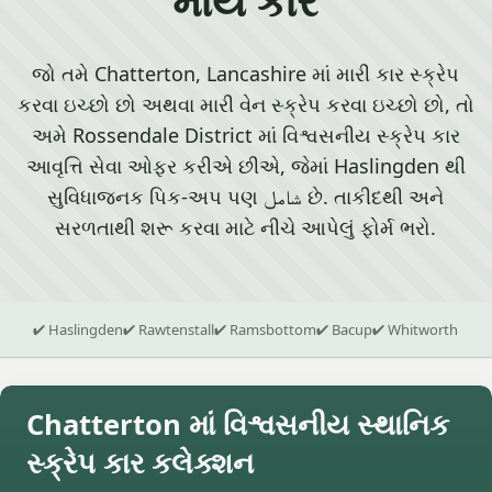
જો તમે Chatterton, Lancashire માં મારી કાર સ્ક્રેપ
કરવા ઇચ્છો છો અથવા મારી વેન સ્ક્રેપ કરવા ઇચ્છો છો, તો
અમે Rossendale District માં વિશ્વસનીય સ્ક્રેપ કાર
આવૃત્તિ સેવા ઓફર કરીએ છીએ, જેમાં Haslingden થી
સુવિધાજનક પિક-અપ પણ شامل છે. તાકીદથી અને
સરળતાથી શરૂ કરવા માટે નીચે આપેલું ફોર્મ ભરો.
✔ Haslingden
✔ Rawtenstall
✔ Ramsbottom
✔ Bacup
✔ Whitworth
Chatterton માં વિશ્વસનીય સ્થાનિક
સ્ક્રેપ કાર કલેક્શન