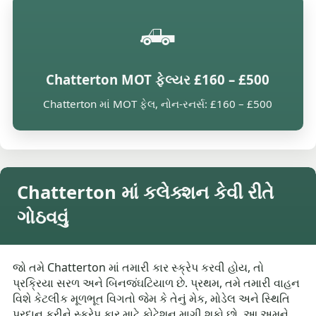
🛻
Chatterton MOT ફેલ્યર £160 – £500
Chatterton માં MOT ફેલ, નોન-રનર્સ: £160 – £500
Chatterton માં કલેક્શન કેવી રીતે
ગોઠવવું
જો તમે Chatterton માં તમારી કાર સ્ક્રેપ કરવી હોય, તો
પ્રક્રિયા સરળ અને બિનજંઘટિયાળ છે. પ્રથમ, તમે તમારી વાહન
વિશે કેટલીક મૂળભૂત વિગતો જેમ કે તેનું મેક, મોડેલ અને સ્થિતિ
પ્રદાન કરીને સ્ક્રેપ કાર માટે કોટેશન માગી શકો છો. આ અમને