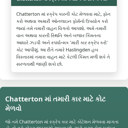
Chatterton માં સ્ક્રેપ કારની કોટ મેળવવા માટે, ફોન
કરો અથવા અમારી ઓનલાઇન ફોર્મનો ઉપયોગ કરો
જ્યાં તમે તમારી વાહન વિગતો આપશો. અમે તમારી
વાન અથવા કારની સ્થિતિ અને બજાર કિંમતના
આધારે ઝડપી અને સ્પર્ધાત્મક 'મારી કાર સ્ક્રેપ કરો'
કોટ આપીશું. આ રીતે તમારે Haslingden હબ
વિસ્તારમાં તમારા વાહન માટે કેટલી કિંમત મળી શકે તે
સરળતાથી જાણી શકો છો.
Chatterton માં તમારી કાર માટે કોટ
મેળવો
જો તમે Chatterton માં સ્ક્રેપ કાર માટે કોટેશન મેળવવા માગતા
હો, તો તમે યોગ્ય જગ્યાએ આવ્યા છો. અમે સરળ સેવા પ્રદાન