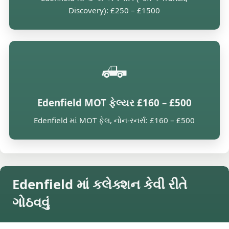
Discovery): £250 – £1500
🛻
Edenfield MOT ફેલ્યર £160 – £500
Edenfield માં MOT ફેલ, નોન-રનર્સ: £160 – £500
Edenfield માં કલેક્શન કેવી રીતે
ગોઠવવું