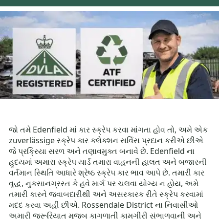
જો તમે Edenfield માં કાર સ્ક્રેપ કરવા માંગતા હોવ તો, અમે એક
zuverlässige સ્ક્રેપ કાર કલેક્શન સર્વિસ પ્રદાન કરીએ છીએ
જે પ્રક્રિયા સરળ અને તણાવમુક્ત બનાવે છે. Edenfield ના
હૃદયમાં અમારા સ્ક્રેપ યાર્ડ તમારા વાહનની હાલત અને બજારની
વર્તમાન સ્થિતિ આધારે શ્રેષ્ઠ સ્ક્રેપ કાર ભાવ આપે છે. તમારી કાર
વૃદ્ધ, નુકસાનગ્રસ્ત કે હવે માર્ગ પર ચલવા યોગ્ય ન હોય, અમે
તમારી કારને જવાબદારીથી અને અસરકારક રીતે સ્ક્રેપ કરવામાં
મદદ કરવા અહીં છીએ. Rossendale District ના નિવાસીઓ
અમારી જરૂરિયાત મુજબ કાગળાતી કામગીરી સંભાળવાની અને