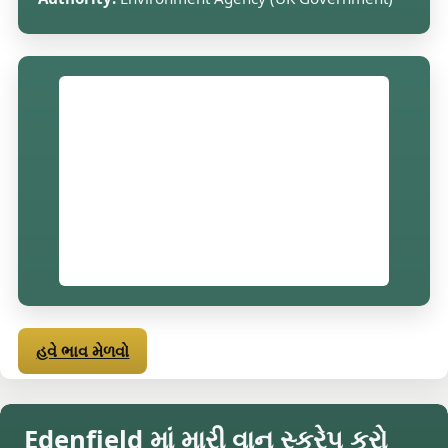
હવે ભાવ મેળવો
Edenfield માં મારી વાન સ્ક્રેપ કરો