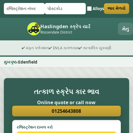
Alloys
ભાવ મેળવો
રજિસ્ટ્રેશન નંબર
પોસ્ટકોડ
ફોર્મ સબમિટ કરો
Haslingden સ્ક્રેપ યાર્ડ
મેનુ
Rossendale District
✔ મફત કલેક્શન
✔ DVLA કાગળકામ
✔ તાત્કાલિક ચુકવણી
મુખપૃષ્ઠ
Edenfield
તત્કાળ સ્ક્રેપ કાર ભાવ
Online quote or call now
01254643808
રજિસ્ટ્રેશન દાખલ કરો