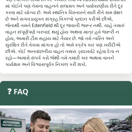
માં કોઈને પણ તેમના વાહનને સલામત અને પર્યાવરણીય રીતે દૂર
કરવા માટે યોગ્ય છે. અમે સ્થાનિક વિસ્તારને સારી રીતે સમ deri
છે અને સગવડાયુક્ત સંગ્રહ વિકલ્પો પ્રદાન કરીએ છીએ,
જેનાથી તમને Edenfield થી દૂર જવાની જરૂર નથી. ચાહે તમારું
વાહન સંપૂર્ણપણે બરબાદ થયું હોય અથવા માત્ર હવે જરૂરી ન
હોય, અમારી ટીમ સહાય માટે તૈયાર છે. જો તમે ત્વરિત અને
સુરક્ષિત રીતે વેચવા માંગતા હો તો અમે સ્ક્રેપ કાર પણ ખરીદીએ
છીએ. કોઈ અનવાંછનીય વાહન તમારા ડ્રાઇવવેટે રહેવા દેતા ન
રહો—અમારો સંપર્ક કરો જેથી તમે તમારી કાર અથવા વાનને
કાર્યક્ષમ અને વિશ્વાસપૂર્વક નિકાલ કરી શકો.
❓ FAQ