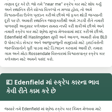
તણાવ દૂર કરે છે. જો તમે "near me" સ્ક્રેપ કાર માટે શોધ કર્યું
અને સ્થાનિક રીતે યોગ્ય વિકલ્પો ન મળ્યા હોય, તો અમે
વિશ્વસનીય ઉકેલ પ્રદાન કરીએ છીએ જે ફક્ત થોડી જગ્યાની
દૂરી પર છે. અમારી સ્થાનિક જાણકારીથી અમે ઝડપી રીતે તમારી
પાળવણી અનુસાર કલેક્શન સમય નક્કી કરી શકીએ છીએ અને
તમારી સ્ક્રેપ કાર માટે શ્રેષ્ઠ મૂલ્ય મેળવવામાં મદદ કરીએ છીએ.
Edenfield થી Haslingden સુધી અને આગળ, અમારી સેવા BL0
0 પોસ્ટકોડ સેક્ટર અને આજુબાજુની સમુદાયો માટે ડ્રાઈવરોની
જરૂરિયાતોને પુરી પાડવા માટે ડિઝાઇન કરવામાં આવી છે. તમારા
ગામ અને મોટા Rossendale વિસ્તારમાં વિશ્વાસપાત્ર સ્ક્રેપ કાર
કલેક્શન માટે અમને પસંદ કરો.
💷 Edenfield માં સ્ક્રેપ કારના ભાવ
કેવી રીતે કામ કરે છે
જ્યારે તમે Edenfield માં શ્રેષ્ઠ સ્ક્રેપ કાર કિંમત મેળવવા માટે