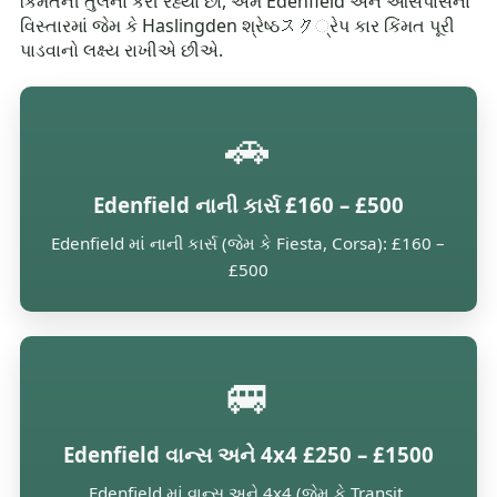
કિંમતની તુલના કરી રહ્યા છો, અમે Edenfield અને આસપાસના
વિસ્તારમાં જેમ કે Haslingden શ્રેષ્ઠスク્રેપ કાર કિંમત પૂરી
પાડવાનો લક્ષ્ય રાખીએ છીએ.
🚗
Edenfield નાની કાર્સ £160 – £500
Edenfield માં નાની કાર્સ (જેમ કે Fiesta, Corsa): £160 –
£500
🚐
Edenfield વાન્સ અને 4x4 £250 – £1500
Edenfield માં વાન્સ અને 4x4 (જેમ કે Transit,