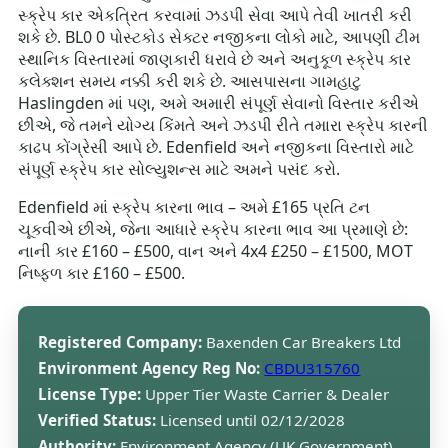
સ્ક્રેપ કાર એકત્રિત કરવામાં ઝડપી સેવા આપે તેવી ખાતરી કરી
શકે છે. BL0 0 પોસ્ટકોડ સેક્ટર નજીકના લોકો માટે, આપણી ટીમ
સ્થાનિક વિસ્તારમાં જાણકારી ધરાવે છે અને અનુકૂળ સ્ક્રેપ કાર
કલેક્શન સમય નક્કી કરી શકે છે. આસપાસના ગામહાટુ
Haslingden માં પણ, અમે અમારી સંપૂર્ણ સેવાનો વિસ્તાર કરીએ
છીએ, જે તમને યોગ્ય કિંમતે અને ઝડપી રીતે તમારા સ્ક્રેપ કારની
કાઢપ કોંગ્રેસી આપે છે. Edenfield અને નજીકના વિસ્તારો માટે
સંપૂર્ણ સ્ક્રેપ કાર સોલ્યુશન્સ માટે અમને પસંદ કરો.
Edenfield માં સ્ક્રેપ કારના ભાવ – અમે £165 પ્રતિ ટન
ચૂકવીએ છીએ, જેના આધારે સ્ક્રેપ કારના ભાવ આ પ્રમાણે છે:
નાની કાર £160 – £500, વાન અને 4x4 £250 – £1500, MOT
નિષ્ફળ કાર £160 – £500.
Registered Company:
Baxenden Car Breakers Ltd
Environment Agency Reg No:
CBDU315760
License Type:
Upper Tier Waste Carrier & Dealer
Verified Status:
Licensed until 02/12/2028
Authority:
Environment Agency (UK Government)