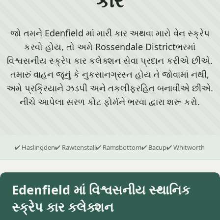
જો તમને Edenfield માં મારી કાર અથવા મારો વેન સ્ક્રેપ
કરવો હોય, તો અમે Rossendale Districtભરમાં
વિશ્વસનીય સ્ક્રેપ કાર કલેક્શન સેવા પ્રદાન કરીએ છીએ.
તમારું વાહન જૂનું કે નુકસાનગ્રસ્ત હોય તે જોવામાં નથી,
અમે પ્રક્રિયાને ઝડપી અને તકલીફરહિત બનાવીએ છીએ.
નીચે આપેલા સરળ કોટ ફોર્મને ભરવા દ્વારા શરૂ કરો.
✔ Haslingden
✔ Rawtenstall
✔ Ramsbottom
✔ Bacup
✔ Whitworth
Edenfield માં વિશ્વસનીય સ્થાનિક
સ્ક્રેપ કાર કલેક્શન