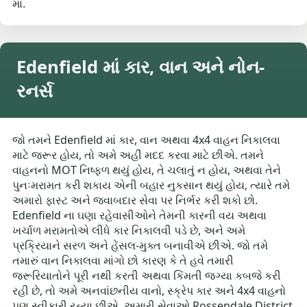
માં.
Edenfield માં કાર, વાન અને નોન-
રનર્સ
જો તમને Edenfield માં કાર, વાન અથવા 4x4 વાહન નિકાલવા
માટે જરૂર હોય, તો અમે અહીં મદદ કરવા માટે છીએ. તમને
વાહનનો MOT નિષ્ફળ થયું હોય, તે ચલાતું ન હોય, અથવા તેને
પુનઃમરામત કરી શકાય એની બહાર નુકસાન થયું હોય, ત્યારે તમે
અમારો ફાસ્ટ અને જવાબદાર સેવા પર નિર્ભર કરી શકો છો.
Edenfield ના ઘણા રહેવાસીઓને તેમની કારની વય અથવા
ખર્ચાળ મરામતોએ લીધે કાર નિકાલવી પડે છે, અને અમે
પ્રક્રિયાને સરળ અને હેંસલ-મુક્ત બનાવીએ છીએ. જો તમે
તમારું વાન નિકાલવા માંગો છો કારણ કે તે હવે તમારી
જરૂરિયાતોને પૂરી નથી કરતી અથવા કિંમતી જગ્યા કબજે કરી
રહી છે, તો અમે અનવાંછનીય વાનો, સ્ક્રેપ કાર અને 4x4 વાહનો
પણ સ્વીકારી રહ્યા છીએ. અમારી સેવાઓ Rossendale District