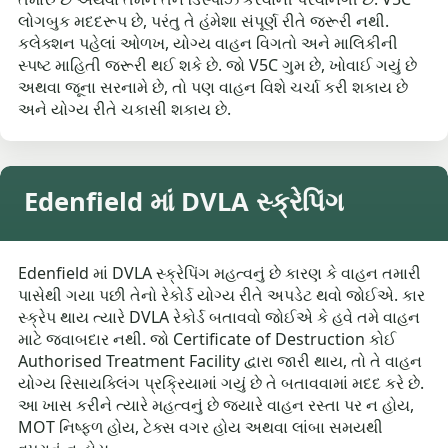
લોગબુક મદદરૂપ છે, પરંતુ તે હંમેશા સંપૂર્ણ રીતે જરૂરી નથી.
કલેક્શન પહેલાં ઓળખ, યોગ્ય વાહન વિગતો અને માલિકીની
સ્પષ્ટ માહિતી જરૂરી થઈ શકે છે. જો V5C ગુમ છે, ખોવાઈ ગયું છે
અથવા જૂના સરનામે છે, તો પણ વાહન વિશે ચર્ચા કરી શકાય છે
અને યોગ્ય રીતે ચકાસી શકાય છે.
Edenfield માં DVLA સ્ક્રેપિંગ
Edenfield માં DVLA સ્ક્રેપિંગ મહત્વનું છે કારણ કે વાહન તમારી
પાસેથી ગયા પછી તેનો રેકોર્ડ યોગ્ય રીતે અપડેટ થવો જોઈએ. કાર
સ્ક્રેપ થાય ત્યારે DVLA રેકોર્ડ બતાવવો જોઈએ કે હવે તમે વાહન
માટે જવાબદાર નથી. જો Certificate of Destruction કોઈ
Authorised Treatment Facility દ્વારા જારી થાય, તો તે વાહન
યોગ્ય રિસાયક્લિંગ પ્રક્રિયામાં ગયું છે તે બતાવવામાં મદદ કરે છે.
આ ખાસ કરીને ત્યારે મહત્વનું છે જ્યારે વાહન રસ્તા પર ન હોય,
MOT નિષ્ફળ હોય, ટેક્સ વગર હોય અથવા લાંબા સમયથી