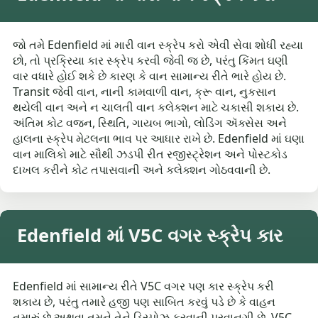
જો તમે Edenfield માં મારી વાન સ્ક્રેપ કરો એવી સેવા શોધી રહ્યા
છો, તો પ્રક્રિયા કાર સ્ક્રેપ કરવી જેવી જ છે, પરંતુ કિંમત ઘણી
વાર વધારે હોઈ શકે છે કારણ કે વાન સામાન્ય રીતે ભારે હોય છે.
Transit જેવી વાન, નાની કામવાળી વાન, ક્રૂ વાન, નુકસાન
થયેલી વાન અને ન ચાલતી વાન કલેક્શન માટે ચકાસી શકાય છે.
અંતિમ કોટ વજન, સ્થિતિ, ગાયબ ભાગો, લોડિંગ ઍક્સેસ અને
હાલના સ્ક્રેપ મેટલના ભાવ પર આધાર રાખે છે. Edenfield માં ઘણા
વાન માલિકો માટે સૌથી ઝડપી રીત રજીસ્ટ્રેશન અને પોસ્ટકોડ
દાખલ કરીને કોટ તપાસવાની અને કલેક્શન ગોઠવવાની છે.
Edenfield માં V5C વગર સ્ક્રેપ કાર
Edenfield માં સામાન્ય રીતે V5C વગર પણ કાર સ્ક્રેપ કરી
શકાય છે, પરંતુ તમારે હજી પણ સાબિત કરવું પડે છે કે વાહન
તમારું છે અથવા તમને તેને ડિસ્પોઝ કરવાની પરવાનગી છે. V5C