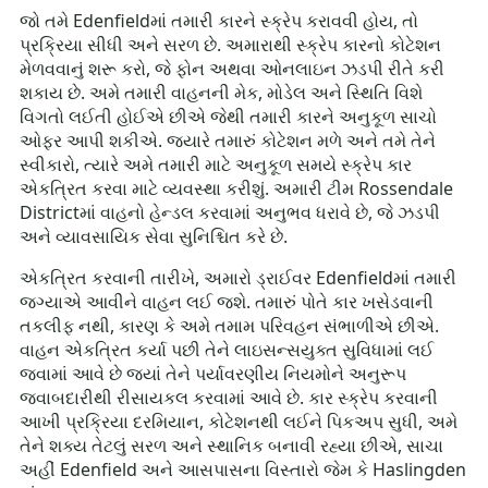
જો તમે Edenfieldમાં તમારી કારને સ્ક્રેપ કરાવવી હોય, તો
પ્રક્રિયા સીધી અને સરળ છે. અમારાથી સ્ક્રેપ કારનો કોટેશન
મેળવવાનું શરૂ કરો, જે ફોન અથવા ઓનલાઇન ઝડપી રીતે કરી
શકાય છે. અમે તમારી વાહનની મેક, મોડેલ અને સ્થિતિ વિશે
વિગતો લઈતી હોઈએ છીએ જેથી તમારી કારને અનુકૂળ સાચો
ઓફર આપી શકીએ. જ્યારે તમારું કોટેશન મળે અને તમે તેને
સ્વીકારો, ત્યારે અમે તમારી માટે અનુકૂળ સમયે સ્ક્રેપ કાર
એકત્રિત કરવા માટે વ્યવસ્થા કરીશું. અમારી ટીમ Rossendale
Districtમાં વાહનો હેન્ડલ કરવામાં અનુભવ ધરાવે છે, જે ઝડપી
અને વ્યાવસાયિક સેવા સુનિશ્ચિત કરે છે.
એકત્રિત કરવાની તારીખે, અમારો ડ્રાઈવર Edenfieldમાં તમારી
જગ્યાએ આવીને વાહન લઈ જશે. તમારું પોતે કાર ખસેડવાની
તકલીફ નથી, કારણ કે અમે તમામ પરિવહન સંભાળીએ છીએ.
વાહન એકત્રિત કર્યા પછી તેને લાઇસન્સયુક્ત સુવિધામાં લઈ
જવામાં આવે છે જ્યાં તેને પર્યાવરણીય નિયમોને અનુરૂપ
જવાબદારીથી રીસાયકલ કરવામાં આવે છે. કાર સ્ક્રેપ કરવાની
આખી પ્રક્રિયા દરમિયાન, કોટેશનથી લઈને પિકઅપ સુધી, અમે
તેને શક્ય તેટલું સરળ અને સ્થાનિક બનાવી રહ્યા છીએ, સાચા
અહીં Edenfield અને આસપાસના વિસ્તારો જેમ કે Haslingden