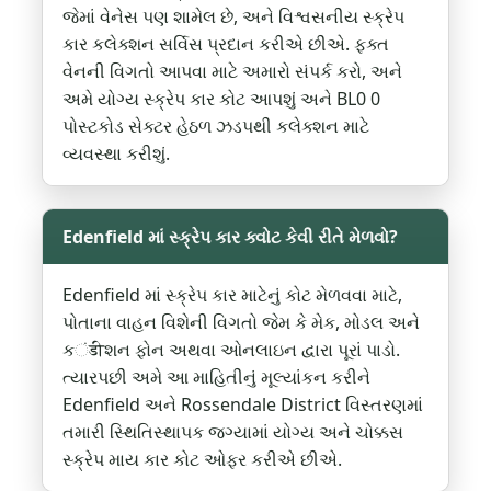
જેમાં વેનેસ પણ શામેલ છે, અને વિશ્વસનીય સ્ક્રેપ
કાર કલેક્શન સર્વિસ પ્રદાન કરીએ છીએ. ફક્ત
વેનની વિગતો આપવા માટે અમારો સંપર્ક કરો, અને
અમે યોગ્ય સ્ક્રેપ કાર કોટ આપશું અને BL0 0
પોસ્ટકોડ સેક્ટર હેઠળ ઝડપથી કલેક્શન માટે
વ્યવસ્થા કરીશું.
Edenfield માં સ્ક્રેપ કાર ક્વોટ કેવી રીતે મેળવો?
Edenfield માં સ્ક્રેપ કાર માટેનું કોટ મેળવવા માટે,
પોતાના વાહન વિશેની વિગતો જેમ કે મેક, મોડલ અને
કंडीશન ફોન અથવા ઓનલાઇન દ્વારા પૂરાં પાડો.
ત્યારપછી અમે આ માહિતીનું મૂલ્યાંકન કરીને
Edenfield અને Rossendale District વિસ્તરણમાં
તમારી સ્થિતિસ્થાપક જગ્યામાં યોગ્ય અને ચોક્કસ
સ્ક્રેપ માય કાર કોટ ઓફર કરીએ છીએ.