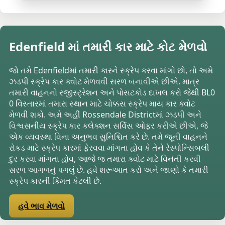
Edenfield માં તમારી કાર માટે કોટ મેળવો
જો તમે Edenfieldમાં તમારી કારને સ્ક્રેપ કરવા માંગો છો, તો અમે
ઝડપી સ્ક્રેપ કાર ક્વોટ મેળવવી સરળ બનાવીએ છીએ. માત્ર
તમારી વાહનનો રજીસ્ટ્રેશન અને પોસટકોડ દાખલ કરો જેથી BL0
0 વિસ્તારમાં તમારા સ્થાન માટે ચોક્કસ સ્ક્રેપ માય કાર ક્વોટ
મેળવી શકો. અમે અહીં Rossendale Districtમાં ઝડપી અને
વિશ્વસનીય સ્ક્રેપ કાર કલેક્શન સર્વિસ ઓફર કરીએ છીએ, જે
એક વ્યવસ્થા વિના અનુભવ સુનિશ્ચિત કરે છે. તમે જૂની વાહનને
રોકડ માટે સ્ક્રેપ કારમાં ફેરવવા માંગતા હોવ કે તેને રેસ્પોન્સિબલી
દુર કરવા માંગતા હોવ, આજે જ તમારા ક્વોટ માટે વિનંતી કરવી
સરળ આગળનું પગલું છે. હવે શરૂઆત કરો અને જાણો કે તમારી
સ્ક્રેપ કારની કિંમત કેટલી છે.
હવે ભાવ મેળવો