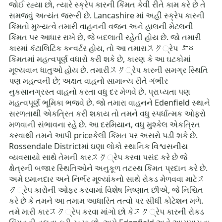
જોઈ રહ્યા છો, ત્યારે સ્ક્રેપ કારની કિંમત કેવી રીતે કામ કરે છે તે
સમજવું અત્યંત જરૂરી છે. Lancashire માં અહીં સ્ક્રેપ કારની
કિંમતો મુખ્યત્વે તમારી વાહનની વજન અને હાલની મેટલની
કિંમત પર આધાર રાખે છે, જે બદલાતી રહેતી હોય છે. જો તમારી
કારમાં કૅટાલિટિક કન્વર્ટર હોય, તો આ તમારાスク્રેપ కార
કિંમતમાં મહત્વપૂર્ણ વધારો કરી શકે છે, કારણ કે આ ઘટકોમાં
મૂલ્યવાન ધાતુઓ હોય છે. તમારીスク્રેપ કારની સમગ્ર સ્થિતિ
પણ મહત્વની છે; અક્ષત વાહનો સામાન્ય રીતે ગંભીર
નુકસાનગ્રસ્ત વાહનો કરતા વધુ દર મેળવે છે. પ્રાપ્યતા પણ
મહત્વપૂર્ણ ભૂમિકા ભજવે છે. જો તમારા વાહનને Edenfield સ્થાને
સરળતાથી એકત્રિત કરી શકાય તો તમને વધુ સ્પર્ધાત્મક ઓફરો
મળવાની સંભાવના રહે છે. આ દરમિયાન, વધુ મુશ્કેલ એકત્રિત
કરવાથી તમને આપી priceકેલી કિંમત પર અસરો પડી શકે છે.
Rossendale Districtમાં ઘણા લોકો સ્થાનિક વિશ્વસનીય
વ્યવસાયો સાથે તેમની કારスク્રેપ કરવા પસંદ કરે છે જે
ક્ષેત્રની બજાર સ્થિતિઓને અનુકૂળ તટસ્થ કિંમત પ્રદાન કરે છે.
અમે ઇમાનદાર અને નિર્ભર મૂલ્યાંકનો સાથે રોકડ મેળવવા માટેス
ク્રેપ કારોની ઓફર કરવામાં વિશેષ નિષ્ણાત છીએ, જે નિશ્ચિત
કરે છે કે તમને આ તમામ આધારિત તત્વો પર સીધી કોટેશન મળે.
તમે મારી કારスク્રેપ કરવા માંગો છો કેスク્રેપ કારની રોકડ