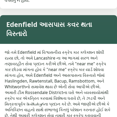
વપરાતું ન હોય.
Edenfield આસપાસ કવર થતા
વિસ્તારો
જો તમે Edenfield માં વિશ્વસનીય સ્ક્રેપ કાર કલેક્શન શોધી
રહ્યા છો, તો અમે Lancashire ના આ ભાગમાં સરળ અને
તણાવરહીત સેવા પ્રદાન કરીએ છીએ. તમે "near me" સ્ક્રેપ
કાર છોડવા માંગતા હોવ કે "near me" સ્ક્રેપ કાર યાર્ડ શોધવા
માંગતા હોવ, અમે Edenfield અને આસપાસના વિસ્તારો જેમાં
Haslingden, Rawtenstall, Bacup, Ramsbottom, અને
Whitworthનો સમાવેશ થાય છે એની સેવા આપીએ છીએ.
અમારી ટીમ Rossendale Districtના ઘરો અને વ્યવસાયોમાંથી
સ્ક્રેપ કાર એકત્રિત કરવામાં વિશેષતા ધરાવે છે, તે ઝડપી અને
મિત્રતાપૂર્વક მომსახურતા પ્રદાન કરે છે. અમે જાણીએ છીએ કે
અનિચ્છિત વાહનો સાથે સંભાળવું કિતલું પરેશાન કરનારું હોઈ શકે
છે, તેથી અમારી કલેક્શન સેવા તમારી કાર સ્ક્રેપ કરાવવાની