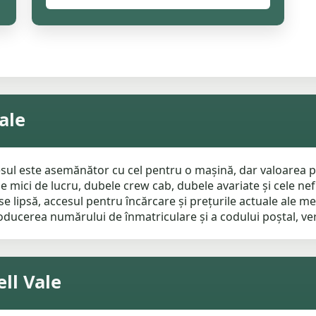
ale
ocesul este asemănător cu cel pentru o mașină, dar valoarea
le mici de lucru, dubele crew cab, dubele avariate și cele ne
se lipsă, accesul pentru încărcare și prețurile actuale ale m
roducerea numărului de înmatriculare și a codului poștal, ver
ll Vale