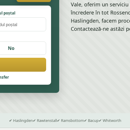
Vale, oferim un serviciu 
încredere în tot Rossend
l poștal
Haslingden, facem proces
Contactează-ne astăzi pe
No
nsfer
✔ Haslingden
✔ Rawtenstall
✔ Ramsbottom
✔ Bacup
✔ Whitworth