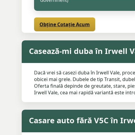
Government)
Obține Cotație Acum
Casează-mi duba în Irwell V
Dacă vrei să casezi duba în Irwell Vale, pr
obicei mai grele. Dubele de tip Transit, dube
Oferta finală depinde de greutate, stare, pie
Irwell Vale, cea mai rapidă variantă este int
Casare auto fără V5C în Irwe