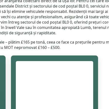
or aranjarea colectării direct de la ușa lor. Pentru cei care 
endale District și sectorului de cod poștal BL0 0, serviciul n
i să își elimine vehiculele responsabil. Rezidenții mai largi 
r vechi cu atenție și profesionalism, asigurând că toate veh
im întreg sectorul de cod poștal BL0 0, oferind prețuri cor
i în Irwell Vale sau în comunitatea apropiată Lumb, terenul
iții de siguranță și rapiditate.
Vale – plătim £165 pe tonă, ceea ce face ca prețurile pentru ma
i cu MOT nepromovat £160 – £500.