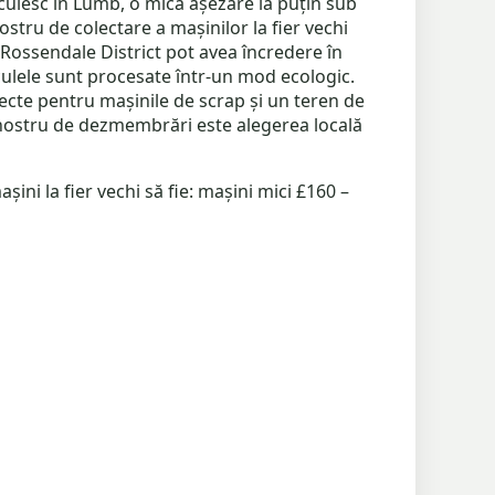
locuiesc în Lumb, o mică așezare la puțin sub
ostru de colectare a mașinilor la fier vechi
ai Rossendale District pot avea încredere în
iculele sunt procesate într-un mod ecologic.
ecte pentru mașinile de scrap și un teren de
 nostru de dezmembrări este alegerea locală
șini la fier vechi să fie: mașini mici £160 –