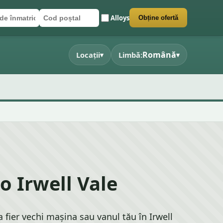
Alloys
Obține ofertă
de înmatriculare
ștal
rmularul
t
Română
Locații
Limbă:
▾
▾
o Irwell Vale
a fier vechi mașina sau vanul tău în Irwell