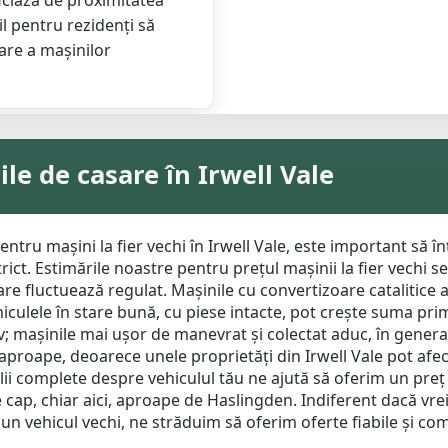
iciază de proximitatea
il pentru rezidenți să
tare a mașinilor
le de casare în Irwell Vale
entru mașini la fier vechi în Irwell Vale, este important să 
strict. Estimările noastre pentru prețul mașinii la fier vechi 
 care fluctuează regulat. Mașinile cu convertizoare catalitice
hiculele în stare bună, cu piese intacte, pot crește suma prim
; mașinile mai ușor de manevrat și colectat aduc, în general
eaproape, deoarece unele proprietăți din Irwell Vale pot afect
alii complete despre vehiculul tău ne ajută să oferim un preț 
e cap, chiar aici, aproape de Haslingden. Indiferent dacă vrei
 un vehicul vechi, ne străduim să oferim oferte fiabile și com