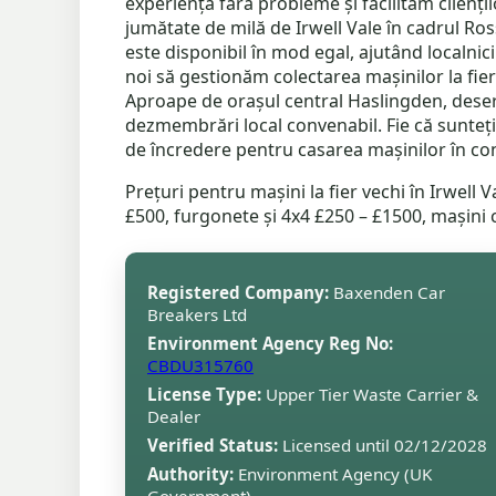
experiență fără probleme și facilităm cliențil
jumătate de milă de Irwell Vale în cadrul Ross
este disponibil în mod egal, ajutând localnici
noi să gestionăm colectarea mașinilor la fie
Aproape de orașul central Haslingden, deserv
dezmembrări local convenabil. Fie că sunteț
de încredere pentru casarea mașinilor în cond
Prețuri pentru mașini la fier vechi în Irwell 
£500, furgonete și 4x4 £250 – £1500, mașin
Registered Company:
Baxenden Car
Breakers Ltd
Environment Agency Reg No:
CBDU315760
License Type:
Upper Tier Waste Carrier &
Dealer
Verified Status:
Licensed until 02/12/2028
Authority:
Environment Agency (UK