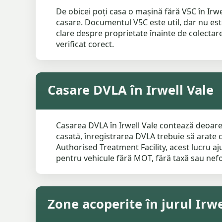
De obicei poți casa o mașină fără V5C în Irwel
casare. Documentul V5C este util, dar nu este
clare despre proprietate înainte de colectare.
verificat corect.
Casare DVLA în Irwell Vale
Casarea DVLA în Irwell Vale contează deoarec
casată, înregistrarea DVLA trebuie să arate 
Authorised Treatment Facility, acest lucru aj
pentru vehicule fără MOT, fără taxă sau nefo
Zone acoperite în jurul Irwe