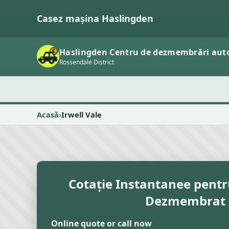
Casez mașina Haslingden
Haslingden Centru de dezmembrări aut
Rossendale District
Acasă
Irwell Vale
Cotație Instantanee pent
Dezmembrat
Online quote or call now