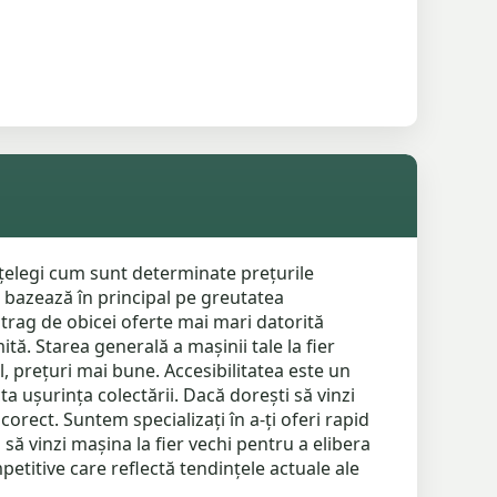
înțelegi cum sunt determinate prețurile
se bazează în principal pe greutatea
 atrag de obicei oferte mai mari datorită
ită. Starea generală a mașinii tale la fier
, prețuri mai bune. Accesibilitatea este un
a ușurința colectării. Dacă dorești să vinzi
corect. Suntem specializați în a-ți oferi rapid
 să vinzi mașina la fier vechi pentru a elibera
petitive care reflectă tendințele actuale ale