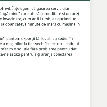
otrivit. Înțelegem că găsirea serviciului
i lângă mine” care oferă comoditate și un preț
ele învecinate, cum ar fi Lumb, asigurând un
 sau la doar câteva minute de mers cu mașina în
, suntem experții tăi locali, cu sediul în
a mașinilor la fier vechi în sectorul codului
 să oferim o soluție fără probleme pentru dat
ză-ne astăzi pentru a-ți aranja colectarea