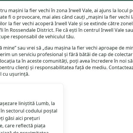
ru mașini la fier vechi în zona Irwell Vale, ai ajuns la locul p
poate fi o provocare, mai ales când cauți „mașini la fier vech
ilor la fier vechi acoperă Irwell Vale și se extinde către zon
afli în Rossendale District. Fie că ești în centrul Irwell Vale
cupe responsabil de vehiculul tău.
ă mine” sau vrei să „dau mașina la fier vechi aproape de mine”
m un serviciu profesional și fără bătăi de cap de colectare 
de locația ta în aceste comunități, poți avea încredere în noi
pentru clienți și responsabilitatea față de mediu. Contactea
ul cu ușurință.
așezare liniștită Lumb, la
 în sectorul codului poștal
ți găsi aici prețuri
 care reflectă piața