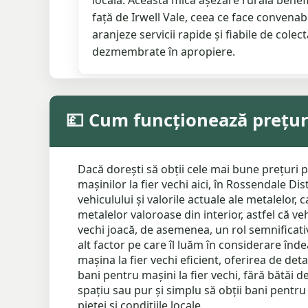
locală. Această mică așezare rurală benef
față de Irwell Vale, ceea ce face convenab
aranjeze servicii rapide și fiabile de colec
dezmembrate în apropiere.
💷 Cum funcționează prețuri
Dacă dorești să obții cele mai bune prețuri p
mașinilor la fier vechi aici, în Rossendale Di
vehiculului și valorile actuale ale metalelor,
metalelor valoroase din interior, astfel că ve
vechi joacă, de asemenea, un rol semnificativ
alt factor pe care îl luăm în considerare înd
mașina la fier vechi eficient, oferirea de det
bani pentru mașini la fier vechi, fără bătăi d
spațiu sau pur și simplu să obții bani pentru
pieței și condițiile locale.