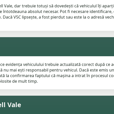
l Vale, dar trebuie totuși să dovedești că vehiculul îți apar
 întotdeauna absolut necesar. Pot fi necesare identificare, d
 Dacă V5C lipsește, a fost pierdut sau este la o adresă veche,
e evidența vehiculului trebuie actualizată corect după ce a
că nu mai ești responsabil pentru vehicul. Dacă este emis un
ută la confirmarea faptului că mașina a intrat în procesul co
losite de mult timp.
ll Vale