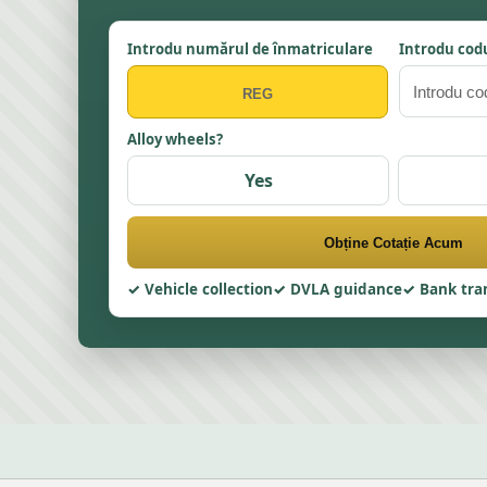
Introdu numărul de înmatriculare
Introdu codu
Alloy wheels?
Yes
Obține Cotație Acum
Vehicle collection
DVLA guidance
Bank tra