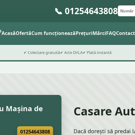
📞 01254643808
Număr 
Cod po
Trimite fo
o
Acasă
Ofertă
Cum funcționează
Prețuri
Mărci
FAQ
Contac
✔ Colectare gratuită
✔ Acte DVLA
✔ Plată instantă
Casare Aut
ru Mașina de
Dacă dorești să predai l
01254643808