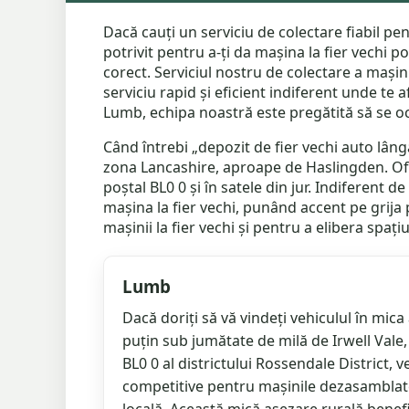
Dacă cauți un serviciu de colectare fiabil pent
potrivit pentru a-ți da mașina la fier vechi 
corect. Serviciul nostru de colectare a mașin
serviciu rapid și eficient indiferent unde te 
Lumb, echipa noastră este pregătită să se o
Când întrebi „depozit de fier vechi auto lâng
zona Lancashire, aproape de Haslingden. Oferi
poștal BL0 0 și în satele din jur. Indiferent 
mașina la fier vechi, punând accent pe grija 
mașinii la fier vechi și pentru a elibera spați
Lumb
Dacă doriți să vă vindeți vehiculul în mica 
puțin sub jumătate de milă de Irwell Vale,
BL0 0 al districtului Rossendale District, ve
competitive pentru mașinile dezasamblate,