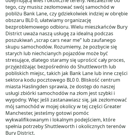
obejmującą wieś i okoliczne tereny. Niezależnie od
tego, czy musisz zezłomować swój samochód w
pobliżu Bank Lane, czy gdziekolwiek indziej w obrębie
obszaru BL0 0, ułatwiamy organizację
bezproblemowego odbioru. Wielu mieszkańców Bury
District uważa naszą usługę za idealną podczas
poszukiwań „scrap cars near me” lub zaufanego
skupu samochodów. Rozumiemy, że pozbycie się
starych lub niechcianych pojazdów może być
stresujące, dlatego staramy się uprościć cały proces,
przyjeżdżając bezpośrednio do Shuttleworth lub
pobliskich miejsc, takich jak Bank Lane lub inne części
sektora kodu pocztowego BL0 0. Bliskość centrum
miasta Haslingden sprawia, że dostęp do naszej
usługi zbiórki samochodów na złom jest szybki i
wygodny. Więc jeśli zastanawiasz się, jak zezłomować
mój samochód w mojej okolicy w tej części Greater
Manchester, jesteśmy gotowi pomóc
wykwalifikowanym i lokalnym podejściem, które
spełnia potrzeby Shuttleworth i okolicznych terenów
Bury District.