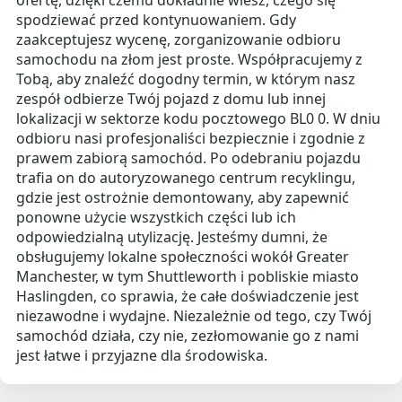
ofertę, dzięki czemu dokładnie wiesz, czego się
spodziewać przed kontynuowaniem. Gdy
zaakceptujesz wycenę, zorganizowanie odbioru
samochodu na złom jest proste. Współpracujemy z
Tobą, aby znaleźć dogodny termin, w którym nasz
zespół odbierze Twój pojazd z domu lub innej
lokalizacji w sektorze kodu pocztowego BL0 0. W dniu
odbioru nasi profesjonaliści bezpiecznie i zgodnie z
prawem zabiorą samochód. Po odebraniu pojazdu
trafia on do autoryzowanego centrum recyklingu,
gdzie jest ostrożnie demontowany, aby zapewnić
ponowne użycie wszystkich części lub ich
odpowiedzialną utylizację. Jesteśmy dumni, że
obsługujemy lokalne społeczności wokół Greater
Manchester, w tym Shuttleworth i pobliskie miasto
Haslingden, co sprawia, że całe doświadczenie jest
niezawodne i wydajne. Niezależnie od tego, czy Twój
samochód działa, czy nie, zezłomowanie go z nami
jest łatwe i przyjazne dla środowiska.