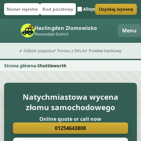
Alloys
Uzyskaj wycenę
Numer rejestracyjny
Kod pocztowy
Wyślij formularz wyceny
Haslingden Złomowisko
Menu
Rossendale District
✔ Odbiór pojazdu
✔ Pomoc z DVLA
✔ Przelew bankowy
Strona główna
Shuttleworth
Natychmiastowa wycena
złomu samochodowego
Online quote or call now
01254643808