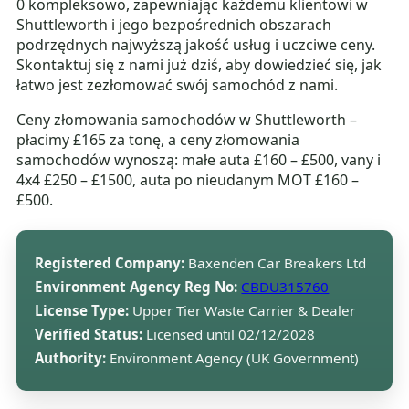
0 kompleksowo, zapewniając każdemu klientowi w
Shuttleworth i jego bezpośrednich obszarach
podrzędnych najwyższą jakość usług i uczciwe ceny.
Skontaktuj się z nami już dziś, aby dowiedzieć się, jak
łatwo jest zezłomować swój samochód z nami.
Ceny złomowania samochodów w Shuttleworth –
płacimy £165 za tonę, a ceny złomowania
samochodów wynoszą: małe auta £160 – £500, vany i
4x4 £250 – £1500, auta po nieudanym MOT £160 –
£500.
Registered Company:
Baxenden Car Breakers Ltd
Environment Agency Reg No:
CBDU315760
License Type:
Upper Tier Waste Carrier & Dealer
Verified Status:
Licensed until 02/12/2028
Authority:
Environment Agency (UK Government)