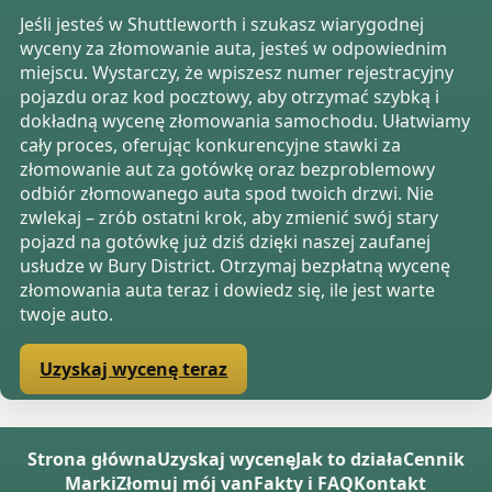
Jeśli jesteś w Shuttleworth i szukasz wiarygodnej
wyceny za złomowanie auta, jesteś w odpowiednim
miejscu. Wystarczy, że wpiszesz numer rejestracyjny
pojazdu oraz kod pocztowy, aby otrzymać szybką i
dokładną wycenę złomowania samochodu. Ułatwiamy
cały proces, oferując konkurencyjne stawki za
złomowanie aut za gotówkę oraz bezproblemowy
odbiór złomowanego auta spod twoich drzwi. Nie
zwlekaj – zrób ostatni krok, aby zmienić swój stary
pojazd na gotówkę już dziś dzięki naszej zaufanej
usłudze w Bury District. Otrzymaj bezpłatną wycenę
złomowania auta teraz i dowiedz się, ile jest warte
twoje auto.
Uzyskaj wycenę teraz
Strona główna
Uzyskaj wycenę
Jak to działa
Cennik
Marki
Złomuj mój van
Fakty i FAQ
Kontakt