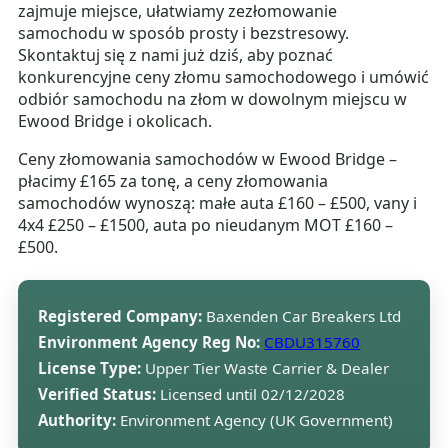
zajmuje miejsce, ułatwiamy zezłomowanie
samochodu w sposób prosty i bezstresowy.
Skontaktuj się z nami już dziś, aby poznać
konkurencyjne ceny złomu samochodowego i umówić
odbiór samochodu na złom w dowolnym miejscu w
Ewood Bridge i okolicach.
Ceny złomowania samochodów w Ewood Bridge –
płacimy £165 za tonę, a ceny złomowania
samochodów wynoszą: małe auta £160 – £500, vany i
4x4 £250 – £1500, auta po nieudanym MOT £160 –
£500.
Registered Company:
Baxenden Car Breakers Ltd
Environment Agency Reg No:
CBDU315760
License Type:
Upper Tier Waste Carrier & Dealer
Verified Status:
Licensed until 02/12/2028
Authority:
Environment Agency (UK Government)