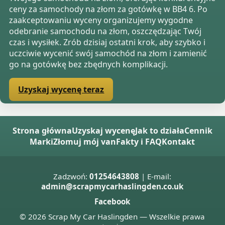
ceny za samochody na złom za gotówkę w BB4 6. Po
zaakceptowaniu wyceny organizujemy wygodne
odebranie samochodu na złom, oszczędzając Twój
czas i wysiłek. Zrób dzisiaj ostatni krok, aby szybko i
uczciwie wycenić swój samochód na złom i zamienić
go na gotówkę bez zbędnych komplikacji.
Uzyskaj wycenę teraz
Strona główna
Uzyskaj wycenę
Jak to działa
Cennik
Marki
Złomuj mój van
Fakty i FAQ
Kontakt
Zadzwoń:
01254643808
| E-mail:
admin@scrapmycarhaslingden.co.uk
Facebook
© 2026 Scrap My Car Haslingden — Wszelkie prawa