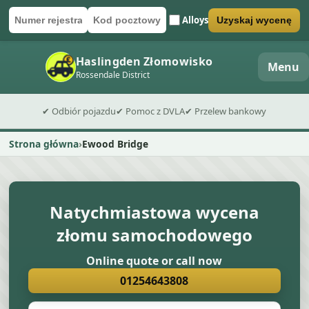
Alloys
Uzyskaj wycenę
Numer rejestracyjny
Kod pocztowy
Wyślij formularz wyceny
Haslingden Złomowisko
Menu
Rossendale District
✔ Odbiór pojazdu
✔ Pomoc z DVLA
✔ Przelew bankowy
Strona główna
Ewood Bridge
Natychmiastowa wycena
złomu samochodowego
Online quote or call now
01254643808