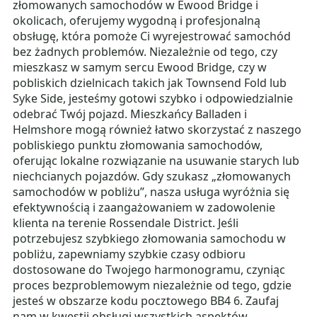
złomowanych samochodów w Ewood Bridge i
okolicach, oferujemy wygodną i profesjonalną
obsługę, która pomoże Ci wyrejestrować samochód
bez żadnych problemów. Niezależnie od tego, czy
mieszkasz w samym sercu Ewood Bridge, czy w
pobliskich dzielnicach takich jak Townsend Fold lub
Syke Side, jesteśmy gotowi szybko i odpowiedzialnie
odebrać Twój pojazd. Mieszkańcy Balladen i
Helmshore mogą również łatwo skorzystać z naszego
pobliskiego punktu złomowania samochodów,
oferując lokalne rozwiązanie na usuwanie starych lub
niechcianych pojazdów. Gdy szukasz „złomowanych
samochodów w pobliżu”, nasza usługa wyróżnia się
efektywnością i zaangażowaniem w zadowolenie
klienta na terenie Rossendale District. Jeśli
potrzebujesz szybkiego złomowania samochodu w
pobliżu, zapewniamy szybkie czasy odbioru
dostosowane do Twojego harmonogramu, czyniąc
proces bezproblemowym niezależnie od tego, gdzie
jesteś w obszarze kodu pocztowego BB4 6. Zaufaj
nam w kwestii obsługi wszystkich aspektów